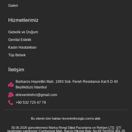
Galeri
Hizmetlerimiz
Gebelik ve Doğum
Genital Estetik
Kadın Hastalıkları
Tüp Bebek
İletişim
Barbaros Hayrettin Mah. 1993 Sok. Ferah Residance Kat 6 D 40
Beylikdüzü İstanbul
drleventmihci@gmail.com
+90 532 725 47 79
Bu sitenin tüm hakları leventmihcioglu.com'a aittir.
30.06.2026 güncelenmesi Marka Rengi Dijital Pazarlama ve Reklam LTD. ŞTİ
tarafından yapılmıştır Cumhuriyet Mah. Nazım Hikmet Bulv. No:69 Tel:0532 401 28