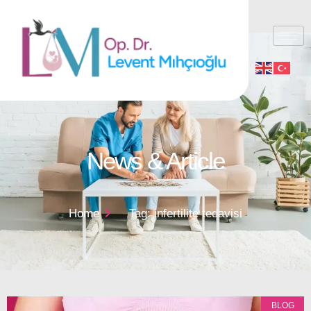
News & Article
Home
Tag: infertilite tedavisi
BLOG