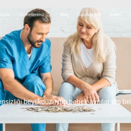
mızda
Hizmetlerimiz
Blog
Basında Biz
Galeri
sizliği beylikdüzü tüp bebek avcılar tüp b