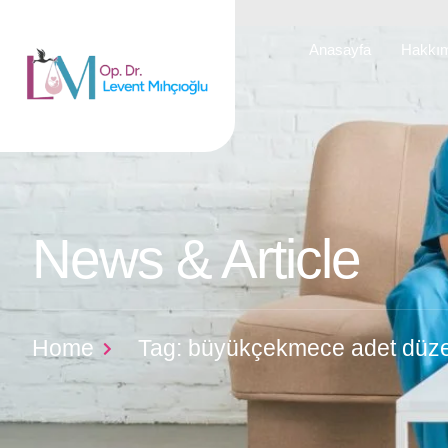
Anasayfa
Hakkı
News & Article
Home
Tag: büyükçekmece adet düzen