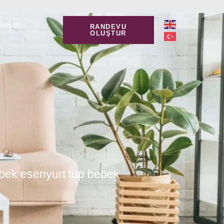
İletişim
RANDEVU
OLUŞTUR
ebek esenyurt tüp bebek