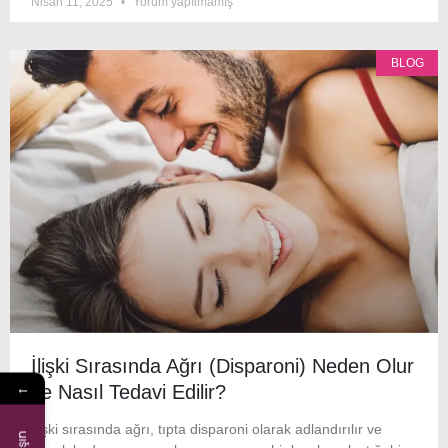
Nisan 11, 2025
Yorum yapılmamış
BLOG
İlişki Sırasında Ağrı (Disparoni) Neden Olur
←
ve Nasıl Tedavi Edilir?
İlişki sırasında ağrı, tıpta disparoni olarak adlandırılır ve