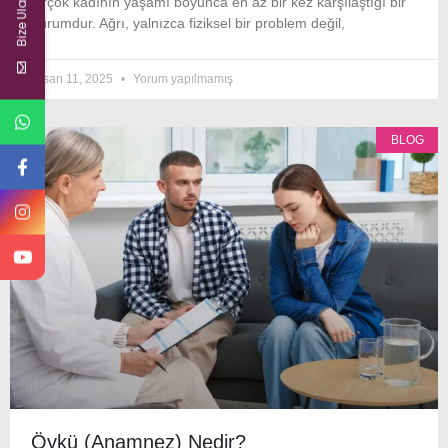
Bize Ulaşın
birçok kadının yaşamı boyunca en az bir kez karşılaştığı bir
durumdur. Ağrı, yalnızca fiziksel bir problem değil,
Nisan 11, 2025
Yorum yapılmamış
BLOG
Öykü (Anamnez) Nedir?